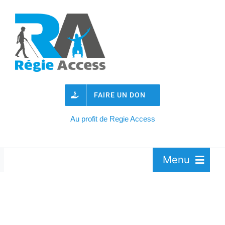
Passer
au
contenu
FAIRE UN DON
Au profit de Regie Access
Menu
Association