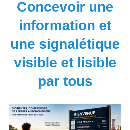
Concevoir une
Outils
information et
Contexte
une signalétique
Prestations
visible et lisible
Boutique
par tous
Références
News & FAQ
Contact