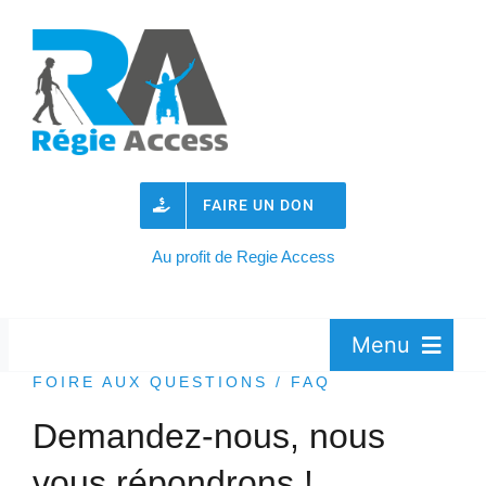
Passer
au
contenu
FAIRE UN DON
Au profit de Regie Access
Menu
FOIRE AUX QUESTIONS / FAQ
Demandez-nous, nous
Association
vous répondrons !