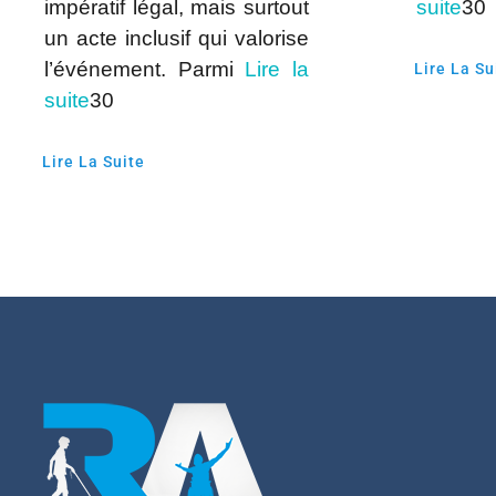
impératif légal, mais surtout
suite
30
un acte inclusif qui valorise
l’événement. Parmi
Lire la
Lire La Su
suite
30
Lire La Suite