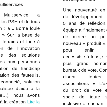
ltiservices
Une nouveauté en
Multiservice a
de développement.
 des PSH et de tous
5 ans de réflexion,
 : la « Borne foule
équipe a finalement 
s » Sur la base de
de mettre au poi
 terrains et face à
nouveau « produit »,
ion de l’innovation
pour enfin re
que des solutions
accessible à tous, s
ées aux personnes
plus grand nombr
ation de handicap
bureaux de vote. Co
ation des fauteuils,
disent toutes
 connecté, solution
associations « L’ex
ialisée d’aide à la
du droit de vote 
ne…), nous avons
socle de toute s
é à la création
Lire la
inclusive » sachant