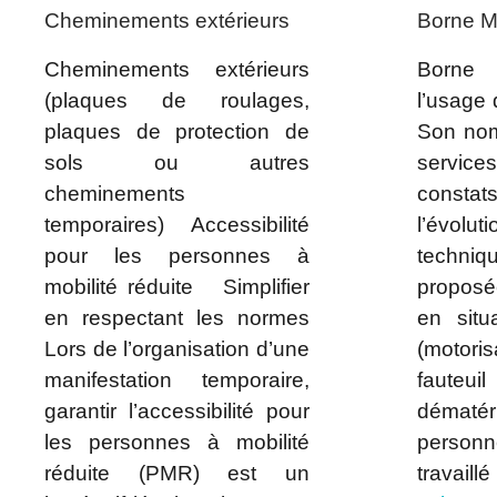
Cheminements extérieurs
Borne Mu
Cheminements extérieurs
Borne 
(plaques de roulages,
l’usage
plaques de protection de
Son nom
sols ou autres
service
cheminements
constats
temporaires) Accessibilité
l’évolut
pour les personnes à
techni
mobilité réduite Simplifier
propos
en respectant les normes
en situ
Lors de l’organisation d’une
(motoris
manifestation temporaire,
fauteuil
garantir l’accessibilité pour
dématér
les personnes à mobilité
person
réduite (PMR) est un
travaill