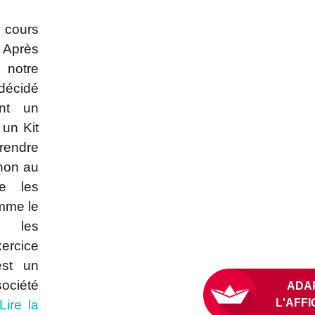
 cours
 Après
 notre
décidé
nt un
 un Kit
ndre
inon au
e les
mme le
 les
ercice
est un
ociété
Lire la