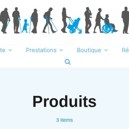
te
Prestations
Boutique
Ré
Produits
3 items