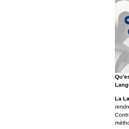
Qu’es
Lang
La L
rendr
Contr
métho