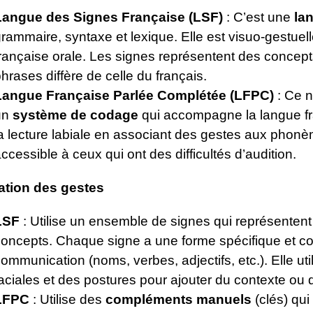
Langue des Signes Française (LSF)
: C’est une
la
rammaire, syntaxe et lexique. Elle est visuo-gestuel
rançaise orale. Les signes représentent des concepts
hrases diffère de celle du français.
Langue Française Parlée Complétée (LFPC)
: Ce n
un
système de codage
qui accompagne la langue fra
a lecture labiale en associant des gestes aux phonèm
ccessible à ceux qui ont des difficultés d’audition.
sation des gestes
LSF
: Utilise un ensemble de signes qui représenten
concepts. Chaque signe a une forme spécifique et c
ommunication (noms, verbes, adjectifs, etc.). Elle u
aciales et des postures pour ajouter du contexte ou 
LFPC
: Utilise des
compléments manuels
(clés) qui