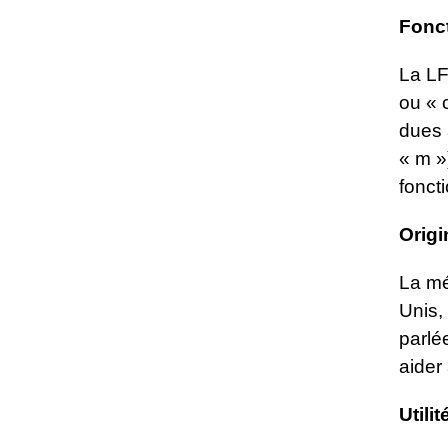
Fonc
La LF
ou « 
dues 
« m »
fonct
Origi
La mé
Unis,
parlé
aider
Utilit