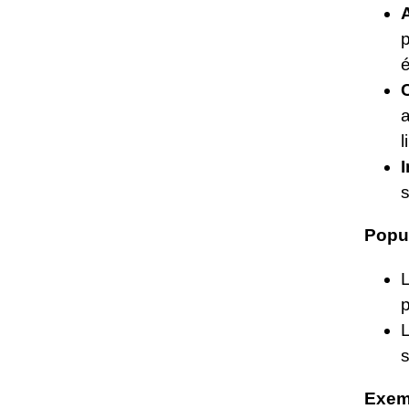
p
é
l
Popu
p
L
s
Exem