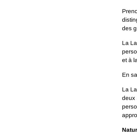
Preno
disti
des g
La La
perso
et à 
En sa
La La
deux 
perso
appro
Natu