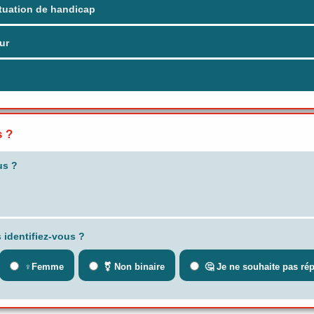
tuation de handicap
ur
s ?
us ?
 identifiez-vous ?
♀️Femme
⚧ Non binaire
🤔 Je ne souhaite pas ré