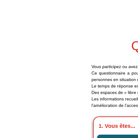
Passer
au
contenu
Q
Vous participez ou avez 
Ce questionnaire a pour 
personnes en situation
Le temps de réponse es
Des espaces de « libre 
Les informations recueil
l'amélioration de l’access
1. Vous êtes...