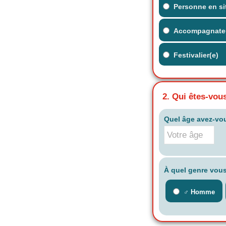
Personne en si
Accompagnate
Festivalier(e)
2. Qui êtes-vou
Quel âge avez-vo
À quel genre vous
♂️ Homme