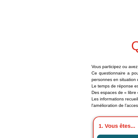
Passer
au
contenu
Q
Vous participez ou avez 
Ce questionnaire a pour 
personnes en situation
Le temps de réponse es
Des espaces de « libre 
Les informations recueil
l'amélioration de l’access
1. Vous êtes...