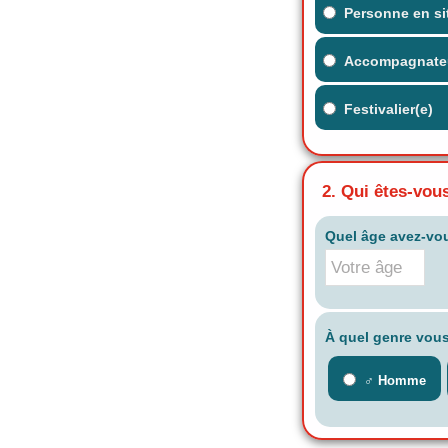
Personne en si
Accompagnate
Festivalier(e)
2. Qui êtes-vou
Quel âge avez-vo
À quel genre vous
♂️ Homme