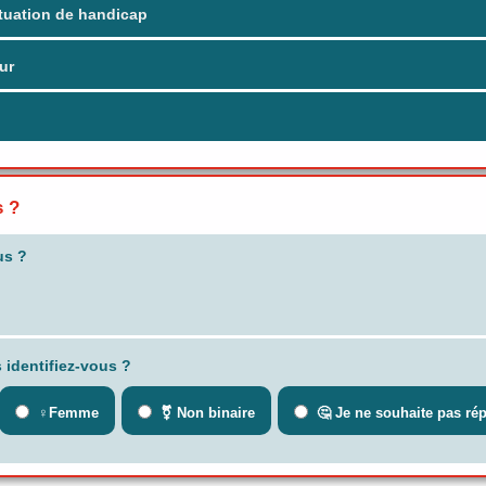
tuation de handicap
ur
s ?
us ?
 identifiez-vous ?
♀️Femme
⚧ Non binaire
🤔 Je ne souhaite pas ré