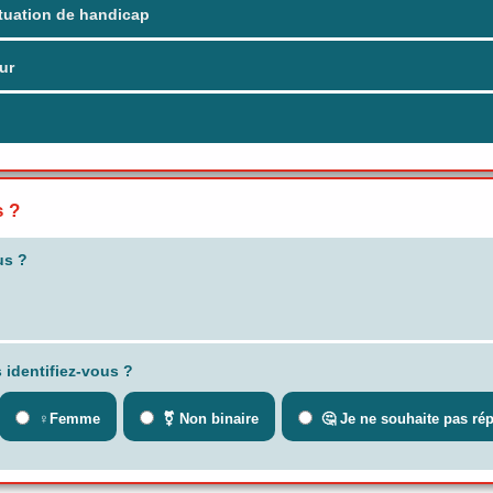
tuation de handicap
ur
s ?
us ?
 identifiez-vous ?
♀️Femme
⚧ Non binaire
🤔 Je ne souhaite pas ré