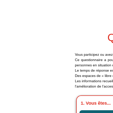
Passer
au
contenu
Q
Vous participez ou avez 
Ce questionnaire a pour 
personnes en situation
Le temps de réponse es
Des espaces de « libre 
Les informations recueil
l'amélioration de l’access
1. Vous êtes...