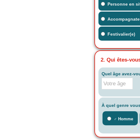
Personne en si
Accompagnate
Festivalier(e)
2. Qui êtes-vou
Quel âge avez-vo
À quel genre vous
♂️ Homme