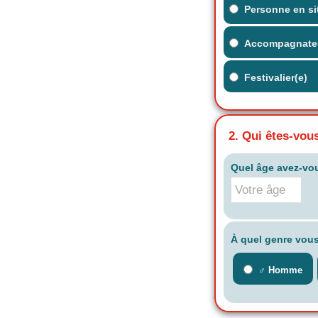
Personne en si
Accompagnate
Festivalier(e)
2. Qui êtes-vou
Quel âge avez-vo
À quel genre vous
♂️ Homme