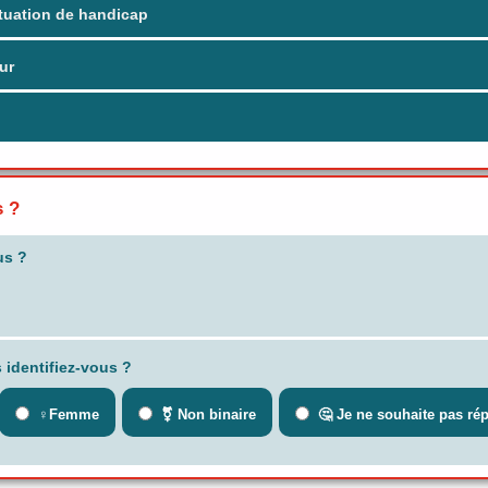
tuation de handicap
ur
s ?
us ?
 identifiez-vous ?
♀️Femme
⚧ Non binaire
🤔 Je ne souhaite pas ré