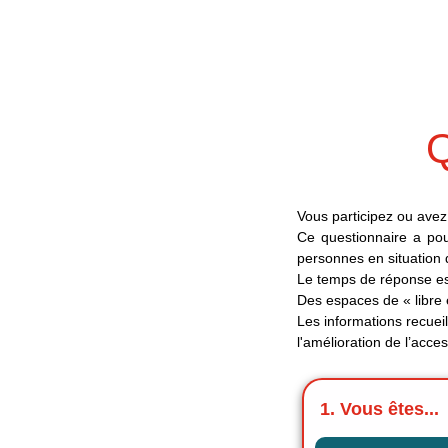
Passer
au
contenu
Q
Vous participez ou avez 
Ce questionnaire a pour 
personnes en situation
Le temps de réponse es
Des espaces de « libre 
Les informations recueil
l'amélioration de l’access
1. Vous êtes...