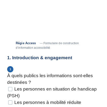
générez un contenu structuré que vous pouvez
bien entendu ajuster en fonction de vos envies
et de vos besoins. Ce document a vocation à
servir de base de travail pour vous guider dans
l’élaboration de messages adaptés, pertinents et
accessibles.
Régie Access
— Formulaire de construction
d’information accessibilité
1. Introduction & engagement
1
À quels publics les informations sont-elles
destinées ?
Les personnes en situation de handicap
(PSH)
Les personnes à mobilité réduite